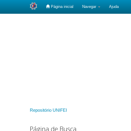
Página inicial
Navegar
Ajuda
Skip
navigation
Repositório UNIFEI
Página de Busca