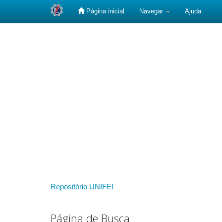
Página inicial
Navegar
Ajuda
Skip
navigation
Repositório UNIFEI
Página de Busca