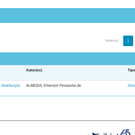
Anterior
1
Autor(es)
Tip
 distribuição
ALMEIDA, Emerson Pessanha de
Diss