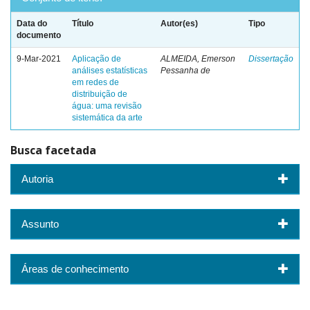
Data do
Título
Autor(es)
Tipo
documento
9-Mar-2021
Aplicação de
ALMEIDA, Emerson
Dissertação
análises estatísticas
Pessanha de
em redes de
distribuição de
água: uma revisão
sistemática da arte
Busca facetada
Autoria
Assunto
Áreas de conhecimento