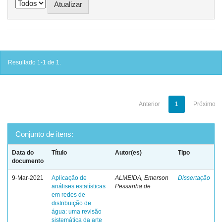
Resultado 1-1 de 1.
Anterior
1
Próximo
Conjunto de itens:
Data do
Título
Autor(es)
Tipo
documento
9-Mar-2021
Aplicação de
ALMEIDA, Emerson
Dissertação
análises estatísticas
Pessanha de
em redes de
distribuição de
água: uma revisão
sistemática da arte