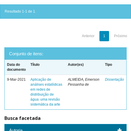
Resultado 1-1 de 1.
Anterior
1
Próximo
Conjunto de itens:
Data do
Título
Autor(es)
Tipo
documento
9-Mar-2021
Aplicação de
ALMEIDA, Emerson
Dissertação
análises estatísticas
Pessanha de
em redes de
distribuição de
água: uma revisão
sistemática da arte
Busca facetada
Autoria