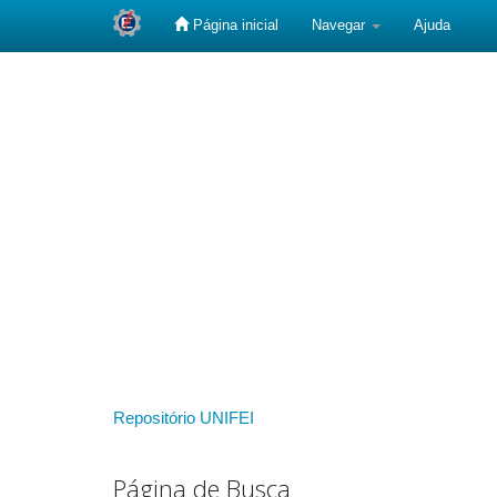
Página inicial
Navegar
Ajuda
Skip
navigation
Repositório UNIFEI
Página de Busca