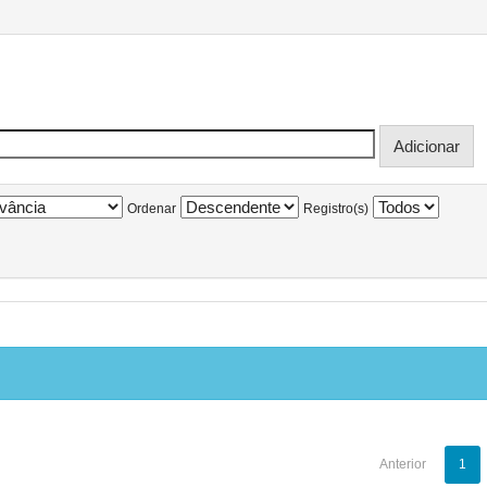
Ordenar
Registro(s)
Anterior
1