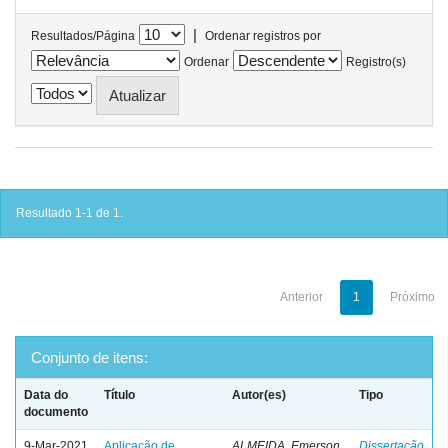
|
Resultados/Página
Ordenar registros por
Ordenar
Registro(s)
Resultado 1-1 de 1.
Anterior
1
Próximo
Conjunto de itens:
Data do
Título
Autor(es)
Tipo
documento
9-Mar-2021
Aplicação de
ALMEIDA, Emerson
Dissertação