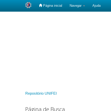
Página inicial
Navegar
Ajuda
Skip
navigation
Repositório UNIFEI
Página de Busca