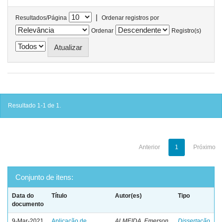
|
Resultados/Página
Ordenar registros por
Ordenar
Registro(s)
Resultado 1-1 de 1.
Anterior
1
Próximo
Conjunto de itens:
Data do
Título
Autor(es)
Tipo
documento
9-Mar-2021
Aplicação de
ALMEIDA, Emerson
Dissertação