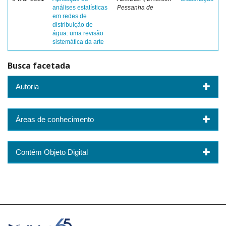
análises estatísticas
Pessanha de
em redes de
distribuição de
água: uma revisão
sistemática da arte
Busca facetada
Autoria
Áreas de conhecimento
Contém Objeto Digital