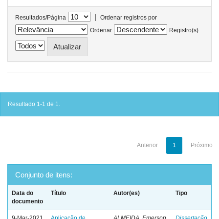
|
Resultados/Página
Ordenar registros por
Ordenar
Registro(s)
Resultado 1-1 de 1.
Anterior
1
Próximo
Conjunto de itens:
Data do
Título
Autor(es)
Tipo
documento
9-Mar-2021
Aplicação de
ALMEIDA, Emerson
Dissertação