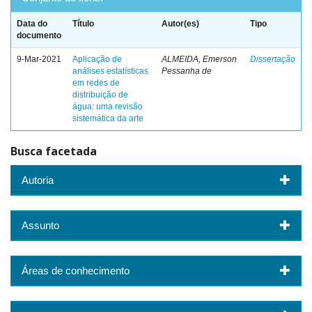
Data do
Título
Autor(es)
Tipo
documento
9-Mar-2021
Aplicação de
ALMEIDA, Emerson
Dissertação
análises estatísticas
Pessanha de
em redes de
distribuição de
água: uma revisão
sistemática da arte
Busca facetada
Autoria
Assunto
Áreas de conhecimento