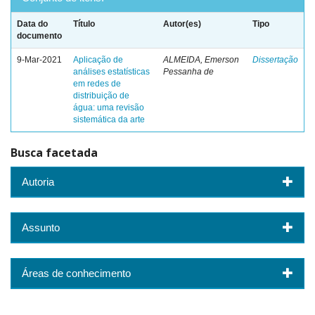
Data do
Título
Autor(es)
Tipo
documento
9-Mar-2021
Aplicação de
ALMEIDA, Emerson
Dissertação
análises estatísticas
Pessanha de
em redes de
distribuição de
água: uma revisão
sistemática da arte
Busca facetada
Autoria
Assunto
Áreas de conhecimento