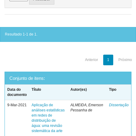
Resultado 1-1 de 1.
Anterior
1
Próximo
Conjunto de itens:
Data do
Título
Autor(es)
Tipo
documento
9-Mar-2021
Aplicação de
ALMEIDA, Emerson
Dissertação
análises estatísticas
Pessanha de
em redes de
distribuição de
água: uma revisão
sistemática da arte