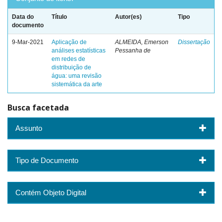
Data do
Título
Autor(es)
Tipo
documento
9-Mar-2021
Aplicação de
ALMEIDA, Emerson
Dissertação
análises estatísticas
Pessanha de
em redes de
distribuição de
água: uma revisão
sistemática da arte
Busca facetada
Assunto
Tipo de Documento
Contém Objeto Digital