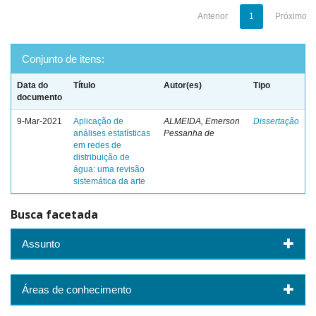
Anterior
1
Próximo
Conjunto de itens:
Data do
Título
Autor(es)
Tipo
documento
9-Mar-2021
Aplicação de
ALMEIDA, Emerson
Dissertação
análises estatísticas
Pessanha de
em redes de
distribuição de
água: uma revisão
sistemática da arte
Busca facetada
Assunto
Áreas de conhecimento