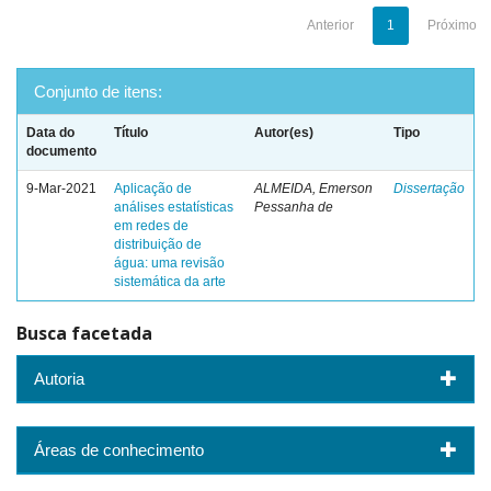
Anterior
1
Próximo
Conjunto de itens:
Data do
Título
Autor(es)
Tipo
documento
9-Mar-2021
Aplicação de
ALMEIDA, Emerson
Dissertação
análises estatísticas
Pessanha de
em redes de
distribuição de
água: uma revisão
sistemática da arte
Busca facetada
Autoria
Áreas de conhecimento