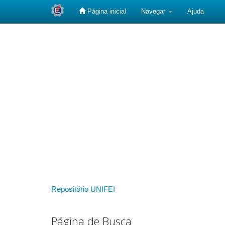
Página inicial
Navegar
Ajuda
Skip
navigation
Repositório UNIFEI
Página de Busca