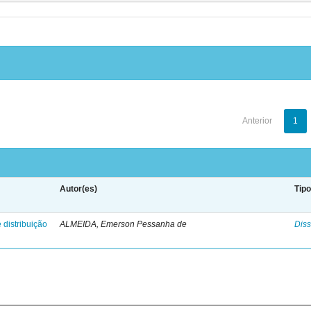
Anterior
1
Autor(es)
Tip
 distribuição
ALMEIDA, Emerson Pessanha de
Diss