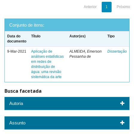
Anterior
1
Próximo
Conjunto de itens:
Data do
Título
Autor(es)
Tipo
documento
9-Mar-2021
Aplicação de
ALMEIDA, Emerson
Dissertação
análises estatísticas
Pessanha de
em redes de
distribuição de
água: uma revisão
sistemática da arte
Busca facetada
Autoria
Assunto