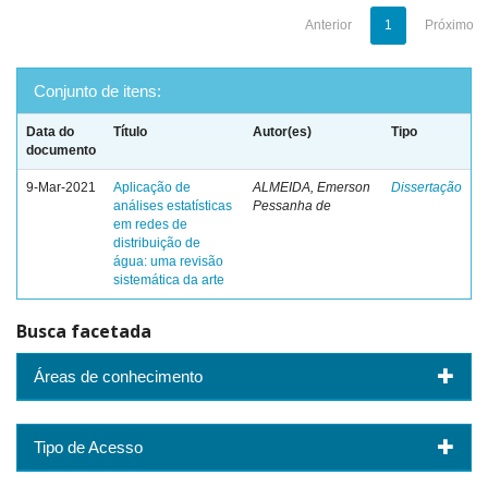
Anterior
1
Próximo
Conjunto de itens:
Data do
Título
Autor(es)
Tipo
documento
9-Mar-2021
Aplicação de
ALMEIDA, Emerson
Dissertação
análises estatísticas
Pessanha de
em redes de
distribuição de
água: uma revisão
sistemática da arte
Busca facetada
Áreas de conhecimento
Tipo de Acesso