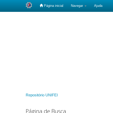
Página inicial
Navegar
Ajuda
Skip
navigation
Repositório UNIFEI
Página de Busca