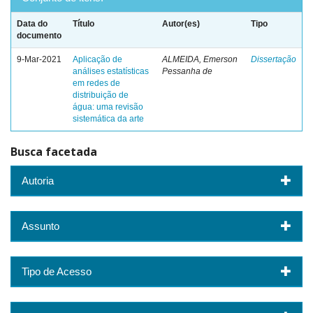
Data do
Título
Autor(es)
Tipo
documento
9-Mar-2021
Aplicação de
ALMEIDA, Emerson
Dissertação
análises estatísticas
Pessanha de
em redes de
distribuição de
água: uma revisão
sistemática da arte
Busca facetada
Autoria
Assunto
Tipo de Acesso