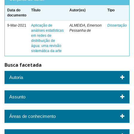
Data do
Título
Autor(es)
Tipo
documento
9-Mar-2021
Aplicação de
ALMEIDA, Emerson
Dissertação
análises estatísticas
Pessanha de
em redes de
distribuição de
água: uma revisão
sistemática da arte
Busca facetada
Autoria
Assunto
Áreas de conhecimento