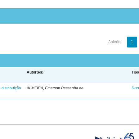
Anterior
1
Autor(es)
Tip
 distribuição
ALMEIDA, Emerson Pessanha de
Diss