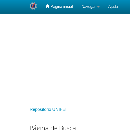
Página inicial
Navegar
Ajuda
Skip
navigation
Repositório UNIFEI
Página de Busca