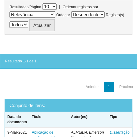
|
Resultados/Página
Ordenar registros por
Ordenar
Registro(s)
Resultado 1-1 de 1.
Anterior
1
Próximo
Conjunto de itens:
Data do
Título
Autor(es)
Tipo
documento
9-Mar-2021
Aplicação de
ALMEIDA, Emerson
Dissertação