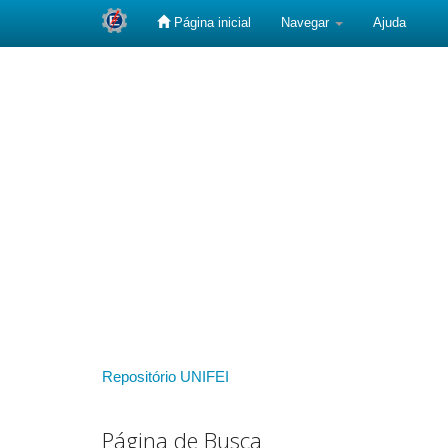
Página inicial
Navegar
Ajuda
Skip
navigation
Repositório UNIFEI
Página de Busca