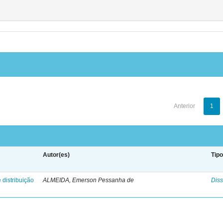
Anterior
1
Autor(es)
Tip
 distribuição
ALMEIDA, Emerson Pessanha de
Diss