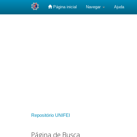
Página inicial
Navegar
Ajuda
Skip
navigation
Repositório UNIFEI
Página de Busca