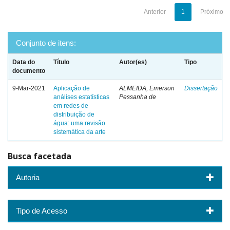
Anterior
1
Próximo
Conjunto de itens:
Data do
Título
Autor(es)
Tipo
documento
9-Mar-2021
Aplicação de
ALMEIDA, Emerson
Dissertação
análises estatísticas
Pessanha de
em redes de
distribuição de
água: uma revisão
sistemática da arte
Busca facetada
Autoria
Tipo de Acesso