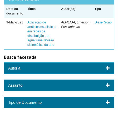
Data do
Título
Autor(es)
Tipo
documento
9-Mar-2021
Aplicação de
ALMEIDA, Emerson
Dissertação
análises estatísticas
Pessanha de
em redes de
distribuição de
água: uma revisão
sistemática da arte
Busca facetada
Autoria
Assunto
Tipo de Documento