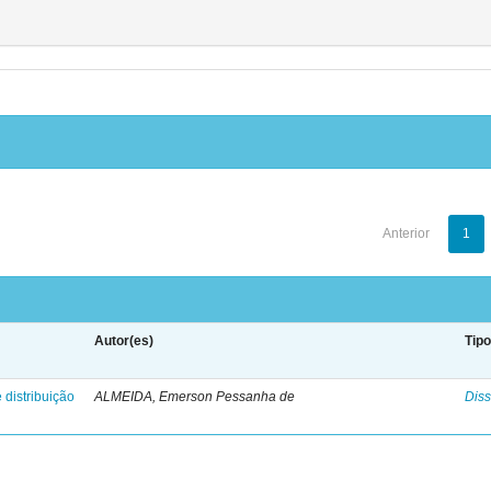
Anterior
1
Autor(es)
Tip
 distribuição
ALMEIDA, Emerson Pessanha de
Diss