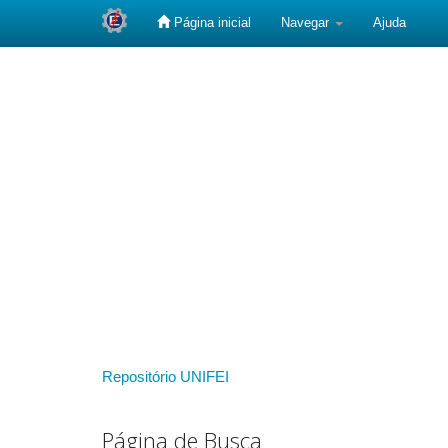
Página inicial
Navegar
Ajuda
Skip
navigation
Repositório UNIFEI
Página de Busca