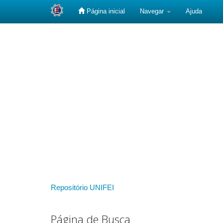
Página inicial
Navegar
Ajuda
Skip
navigation
Repositório UNIFEI
Página de Busca