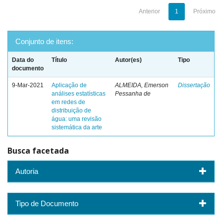
Anterior
1
Próximo
Conjunto de itens:
Data do
Título
Autor(es)
Tipo
documento
9-Mar-2021
Aplicação de
ALMEIDA, Emerson
Dissertação
análises estatísticas
Pessanha de
em redes de
distribuição de
água: uma revisão
sistemática da arte
Busca facetada
Autoria
Tipo de Documento