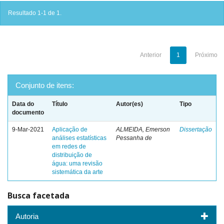
Resultado 1-1 de 1.
Anterior
1
Próximo
Conjunto de itens:
Data do
Título
Autor(es)
Tipo
documento
9-Mar-2021
Aplicação de
ALMEIDA, Emerson
Dissertação
análises estatísticas
Pessanha de
em redes de
distribuição de
água: uma revisão
sistemática da arte
Busca facetada
Autoria