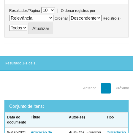
|
Resultados/Página
Ordenar registros por
Ordenar
Registro(s)
Resultado 1-1 de 1.
Anterior
1
Próximo
Conjunto de itens:
Data do
Título
Autor(es)
Tipo
documento
9-Mar-2021
Aplicação de
ALMEIDA, Emerson
Dissertação