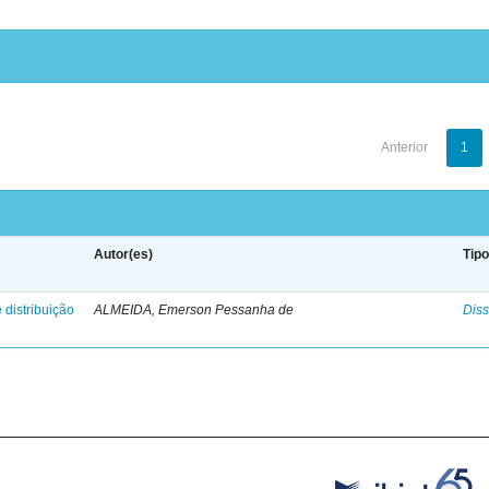
Anterior
1
Autor(es)
Tip
 distribuição
ALMEIDA, Emerson Pessanha de
Diss