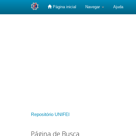
Página inicial
Navegar
Ajuda
Skip
navigation
Repositório UNIFEI
Página de Busca