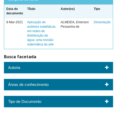
Data do
Título
Autor(es)
Tipo
documento
9-Mar-2021
Aplicação de
ALMEIDA, Emerson
Dissertação
análises estatísticas
Pessanha de
em redes de
distribuição de
água: uma revisão
sistemática da arte
Busca facetada
Autoria
Áreas de conhecimento
Tipo de Documento