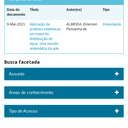
Data do
Título
Autor(es)
Tipo
documento
9-Mar-2021
Aplicação de
ALMEIDA, Emerson
Dissertação
análises estatísticas
Pessanha de
em redes de
distribuição de
água: uma revisão
sistemática da arte
Busca facetada
Assunto
Áreas de conhecimento
Tipo de Acesso