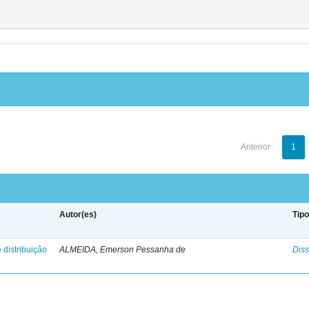
Anterior
1
Autor(es)
Tip
 distribuição
ALMEIDA, Emerson Pessanha de
Diss