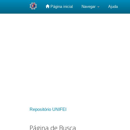
Página inicial
Navegar
Ajuda
Skip
navigation
Repositório UNIFEI
Página de Busca