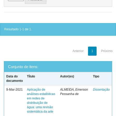
Resultado 1-1 de 1.
Anterior
1
Próximo
Conjunto de itens:
Data do
Título
Autor(es)
Tipo
documento
9-Mar-2021
Aplicação de
ALMEIDA, Emerson
Dissertação
análises estatísticas
Pessanha de
em redes de
distribuição de
água: uma revisão
sistemática da arte