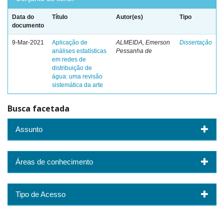
Data do
Título
Autor(es)
Tipo
documento
9-Mar-2021
Aplicação de
ALMEIDA, Emerson
Dissertação
análises estatísticas
Pessanha de
em redes de
distribuição de
água: uma revisão
sistemática da arte
Busca facetada
Assunto
Áreas de conhecimento
Tipo de Acesso