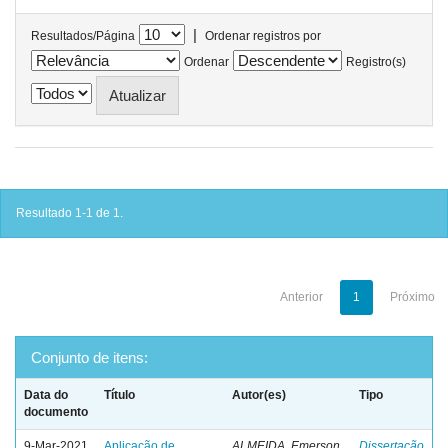
|
Resultados/Página
Ordenar registros por
Ordenar
Registro(s)
Resultado 1-1 de 1.
Anterior
1
Próximo
Conjunto de itens:
Data do
Título
Autor(es)
Tipo
documento
9-Mar-2021
Aplicação de
ALMEIDA, Emerson
Dissertação