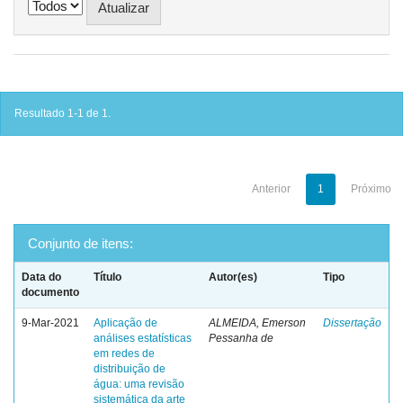
Resultado 1-1 de 1.
Anterior
1
Próximo
Conjunto de itens:
Data do
Título
Autor(es)
Tipo
documento
9-Mar-2021
Aplicação de
ALMEIDA, Emerson
Dissertação
análises estatísticas
Pessanha de
em redes de
distribuição de
água: uma revisão
sistemática da arte