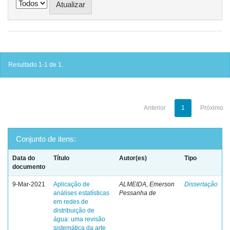
Resultado 1-1 de 1.
Anterior
1
Próximo
Conjunto de itens:
Data do
Título
Autor(es)
Tipo
documento
9-Mar-2021
Aplicação de
ALMEIDA, Emerson
Dissertação
análises estatísticas
Pessanha de
em redes de
distribuição de
água: uma revisão
sistemática da arte