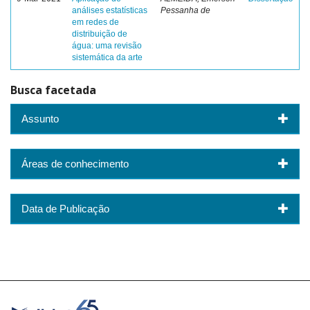
análises estatísticas
Pessanha de
em redes de
distribuição de
água: uma revisão
sistemática da arte
Busca facetada
Assunto
Áreas de conhecimento
Data de Publicação