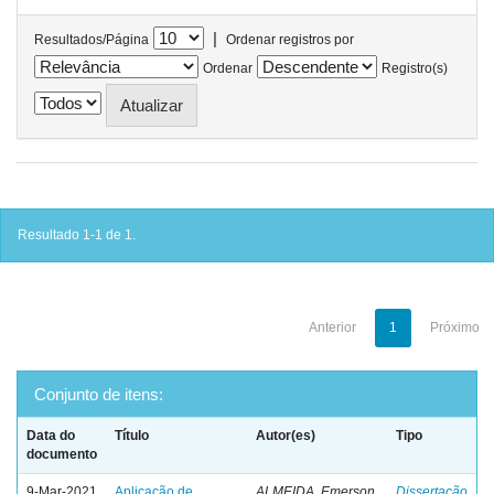
|
Resultados/Página
Ordenar registros por
Ordenar
Registro(s)
Resultado 1-1 de 1.
Anterior
1
Próximo
Conjunto de itens:
Data do
Título
Autor(es)
Tipo
documento
9-Mar-2021
Aplicação de
ALMEIDA, Emerson
Dissertação