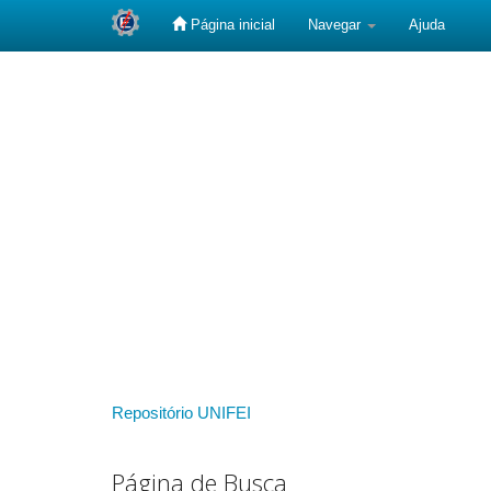
Página inicial
Navegar
Ajuda
Skip
navigation
Repositório UNIFEI
Página de Busca