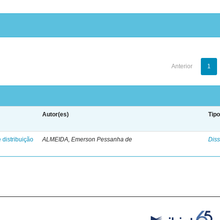
Anterior
1
Autor(es)
Tip
 distribuição
ALMEIDA, Emerson Pessanha de
Diss