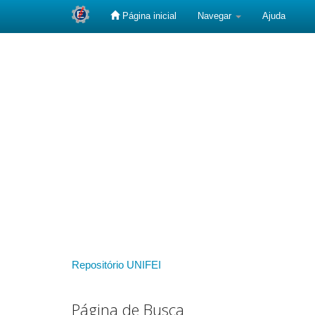
Página inicial
Navegar
Ajuda
Skip
navigation
Repositório UNIFEI
Página de Busca