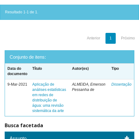
Resultado 1-1 de 1.
Anterior
1
Próximo
Conjunto de itens:
Data do
Título
Autor(es)
Tipo
documento
9-Mar-2021
Aplicação de
ALMEIDA, Emerson
Dissertação
análises estatísticas
Pessanha de
em redes de
distribuição de
água: uma revisão
sistemática da arte
Busca facetada
Assunto