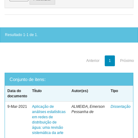
Resultado 1-1 de 1.
Anterior
1
Próximo
Conjunto de itens:
Data do
Título
Autor(es)
Tipo
documento
9-Mar-2021
Aplicação de
ALMEIDA, Emerson
Dissertação
análises estatísticas
Pessanha de
em redes de
distribuição de
água: uma revisão
sistemática da arte