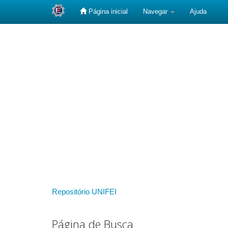
Página inicial
Navegar
Ajuda
Skip
navigation
Repositório UNIFEI
Página de Busca