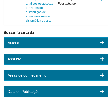
análises estatísticas
Pessanha de
em redes de
distribuição de
água: uma revisão
sistemática da arte
Busca facetada
Autoria
Assunto
Áreas de conhecimento
Data de Publicação