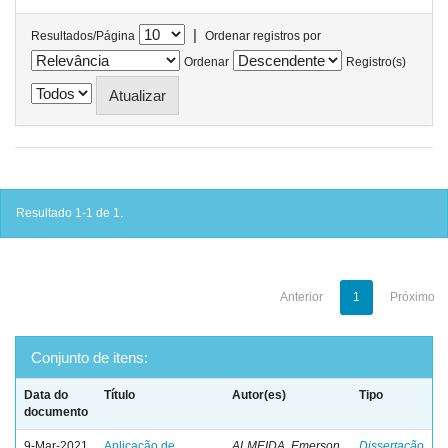
|
Resultados/Página
Ordenar registros por
Ordenar
Registro(s)
Resultado 1-1 de 1.
Anterior
1
Próximo
Conjunto de itens:
Data do
Título
Autor(es)
Tipo
documento
9-Mar-2021
Aplicação de
ALMEIDA, Emerson
Dissertação