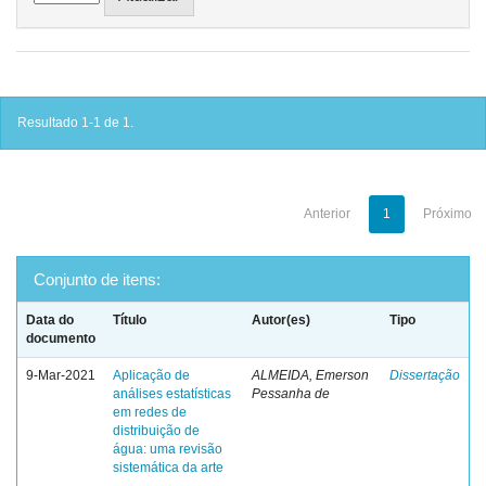
Resultado 1-1 de 1.
Anterior
1
Próximo
Conjunto de itens:
Data do
Título
Autor(es)
Tipo
documento
9-Mar-2021
Aplicação de
ALMEIDA, Emerson
Dissertação
análises estatísticas
Pessanha de
em redes de
distribuição de
água: uma revisão
sistemática da arte